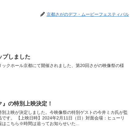
京都さがのデフ・ムービーフェスティバル
ップしました
ューリックホール京都にて開催されました、第20回さがの映像祭の様
ク』の特別上映決定！
特別上映が決定しました。今映像祭の特別ゲストの今井ミカ氏が監
です。 【上映日時】2024年2月11日（日）対面会場：ヒューリ
はこちら※時間は追ってお知らせいた...